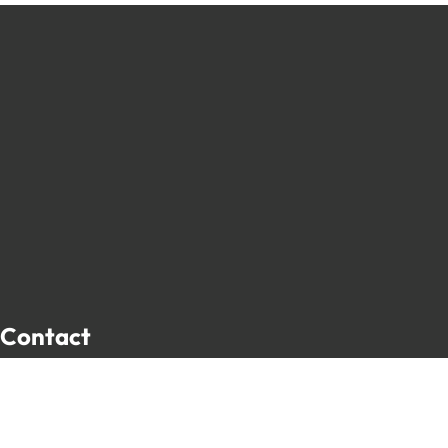
Contact
Place de l’Hôtel de Ville 13
5650 Walcourt, Belgique
071 61 30 59