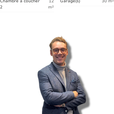
Chambre à coucher
12
Garage(s)
30
m²
2
m²