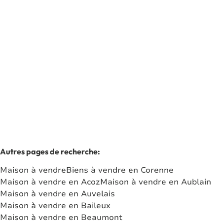
MAISON - 2 CHAMBRES - GARAGE - JARDIN
5620 Corenne
(ref.
7709
)
Vendu
2
1
210
m²
513
m²
1
Autres pages de recherche
:
Maison à vendre
Biens à vendre en Corenne
Maison à vendre en Acoz
Maison à vendre en Aublain
Maison à vendre en Auvelais
Maison à vendre en Baileux
Maison à vendre en Beaumont