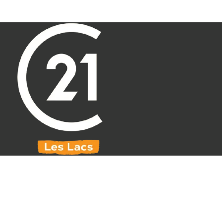
Aller au contenu principal
071 61 30 59
info@century21leslacs.be
1 Introduction