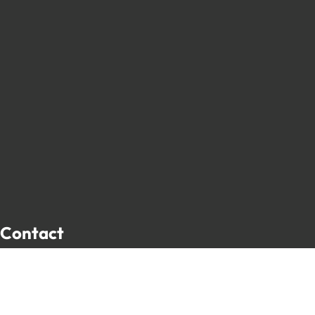
Contact
Place de l’Hôtel de Ville 13
5650 Walcourt, Belgique
071 61 30 59