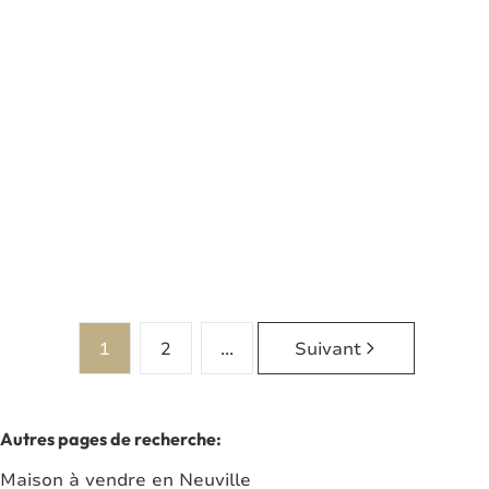
Terrain dans le domaine de Roly
5600 Roly
(ref.
8034
)
Vendu
2
828
m²
1
2
...
Suivant
Autres pages de recherche
:
Maison à vendre en Neuville