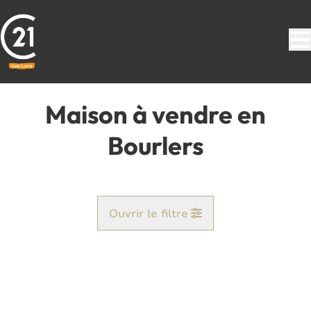
Aller au contenu principal
Maison à vendre en
Bourlers
Ouvrir le filtre
Commune
Baileux (6464)
Remove
Vue de la carte