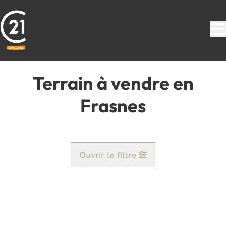
Aller au contenu principal
Terrain à vendre en
Frasnes
Ouvrir le filtre
Commune
Aublain (5660)
Remove
Vue de la carte