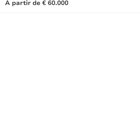
À partir de € 60.000
1029
m²
Tous les biens