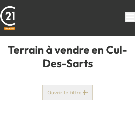
Aller au contenu principal
Terrain à vendre en Cul-
Des-Sarts
Ouvrir le filtre
Commune
Aublain (5660)
Remove
Vue de la carte