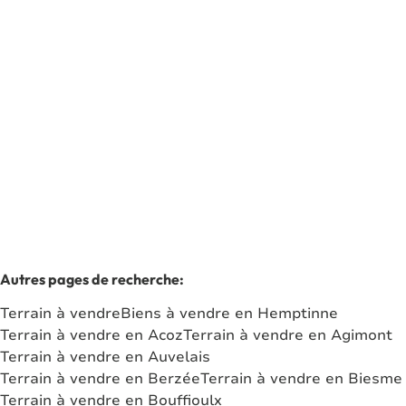
Rue De Philippeville Lot 1, 5620 Florennes
(ref.
7659
)
À partir de € 75.000
1406
m²
Autres pages de recherche
:
Terrain à vendre
Biens à vendre en Hemptinne
Terrain à vendre en Acoz
Terrain à vendre en Agimont
Terrain à vendre en Auvelais
Terrain à vendre en Berzée
Terrain à vendre en Biesme
Terrain à vendre en Bouffioulx