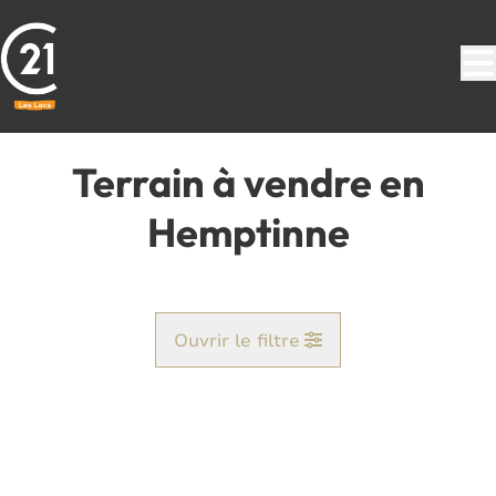
Aller au contenu principal
Terrain à vendre en
Hemptinne
Ouvrir le filtre
Commune
Corenne (5620)
Remove
Vue de la carte