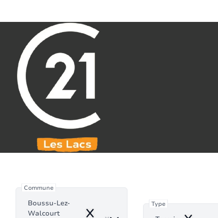
Aller au contenu principal
071 61 30 59
info@century21leslacs.be
Terrai
Commune
Boussu-Lez-
Type
Walcourt
Remove