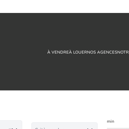
À VENDRE
À LOUER
NOS AGENCES
NOTR
n à vendre en Froidc
min