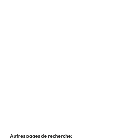
SUPERBE TERRAIN A BATIR DE 9,83 ARES -
GARAGE - AC
Rue De Virelles / De La Pierraille , 6440
Froidchapelle
(ref.
5561
)
À partir de € 65.000
983
m²
1
Autres pages de recherche
: