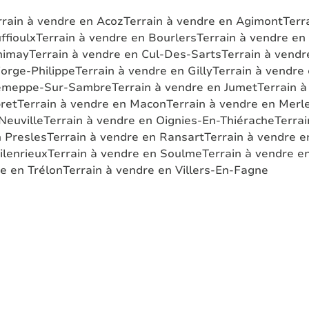
rrain à vendre en Acoz
Terrain à vendre en Agimont
Terr
ffioulx
Terrain à vendre en Bourlers
Terrain à vendre e
himay
Terrain à vendre en Cul-Des-Sarts
Terrain à vendr
Forge-Philippe
Terrain à vendre en Gilly
Terrain à vendr
 Jemeppe-Sur-Sambre
Terrain à vendre en Jumet
Terrain à
ret
Terrain à vendre en Macon
Terrain à vendre en Mer
Neuville
Terrain à vendre en Oignies-En-Thiérache
Terrai
n Presles
Terrain à vendre en Ransart
Terrain à vendre e
ilenrieux
Terrain à vendre en Soulme
Terrain à vendre e
re en Trélon
Terrain à vendre en Villers-En-Fagne