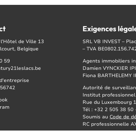
ct
Exigences légal
l’Hôtel de Ville 13
SRL VB INVEST – Place
court, Belgique
– TVA BE0802.156.74
0 59
Agents immobiliers in
tury21leslacs.be
Damien VYNCKIER IPI
Fiona BARTHELEMY IP
'entreprise
56742
Autorité de surveillan
Institut professionnel
ook
Rue du Luxembourg 1
gram
Tél : +32 2 505 38 50 
Soumis au
Code de dé
RC professionnelle AX