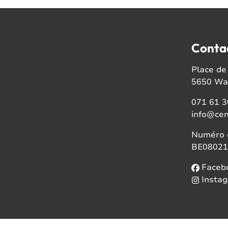
Conta
Place de 
5650 Wal
071 61 3
info@cen
Numéro d
BE08021
Faceb
Insta