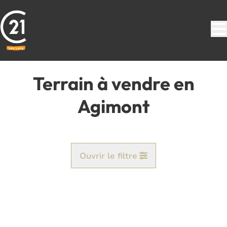
Aller au contenu principal
Terrain à vendre en
Agimont
Ouvrir le filtre
Commune
Agimont (5544)
Remove
Vue de la carte