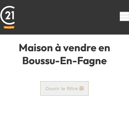
Aller au contenu principal
Maison à vendre en
Boussu-En-Fagne
Ouvrir le filtre
Commune
NOUVEAU
Aublain (5660)
Remove
Vue de la carte