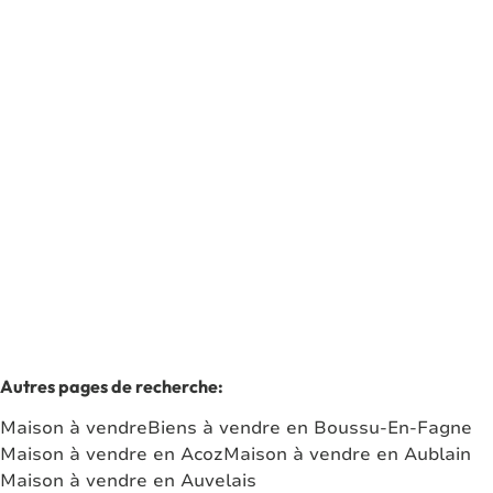
Maison de caractère
5660 Aublain
(ref.
7178
)
Vendu
2
110
m²
13.85
m²
1
Autres pages de recherche
:
Maison à vendre
Biens à vendre en Boussu-En-Fagne
Maison à vendre en Acoz
Maison à vendre en Aublain
Maison à vendre en Auvelais