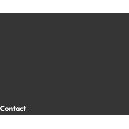
Contact
Place de l’Hôtel de Ville 13
5650 Walcourt, Belgique