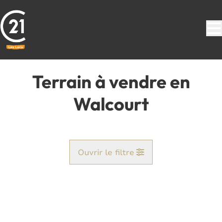
Aller au contenu principal
Terrain à vendre en
Walcourt
Ouvrir le filtre
Commune
Chastres (5650)
Remove
Vue de la carte