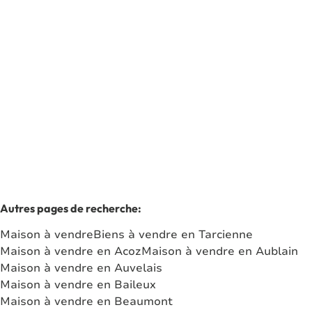
MAISON A RENOVER 2 CHAMBRES - 2 GARAGES
5651 Laneffe
(ref.
7117
)
Vendu
2
1
73
m²
1123
m²
2
Autres pages de recherche
:
Maison à vendre
Biens à vendre en Tarcienne
Maison à vendre en Acoz
Maison à vendre en Aublain
Maison à vendre en Auvelais
Maison à vendre en Baileux
Maison à vendre en Beaumont