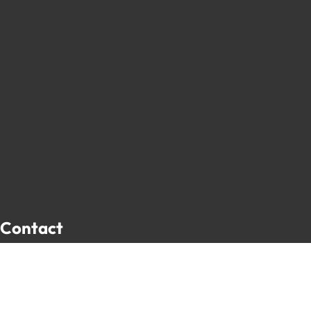
Contact
Place de l’Hôtel de Ville 13
5650 Walcourt, Belgique
071 61 30 59