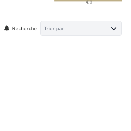
Recherche
Trier par
VENDU
JOLIE MAISON - TERRASSE - JARDIN - 2CH