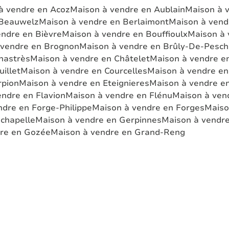
à vendre en Acoz
Maison à vendre en Aublain
Maison à 
 Beauwelz
Maison à vendre en Berlaimont
Maison à vend
endre en Bièvre
Maison à vendre en Bouffioulx
Maison à 
 vendre en Brognon
Maison à vendre en Brûly-De-Pesc
hastrès
Maison à vendre en Châtelet
Maison à vendre e
illet
Maison à vendre en Courcelles
Maison à vendre en
rpion
Maison à vendre en Eteignieres
Maison à vendre en
ndre en Flavion
Maison à vendre en Flénu
Maison à ven
ndre en Forge-Philippe
Maison à vendre en Forges
Maiso
dchapelle
Maison à vendre en Gerpinnes
Maison à vendre
re en Gozée
Maison à vendre en Grand-Reng