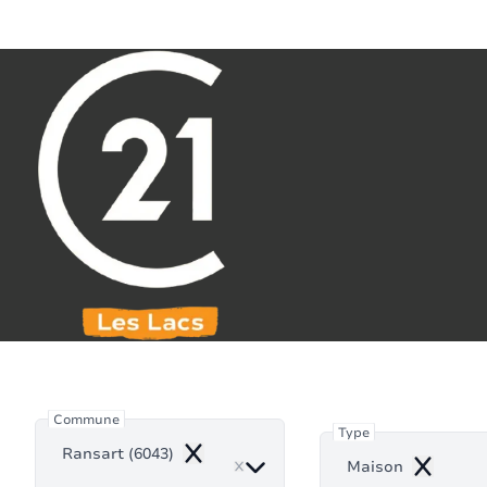
Aller au contenu principal
071 61 30 59
info@century21leslacs.be
Mai
Commune
Type
Ransart (6043)
Remove
Maison
Remove