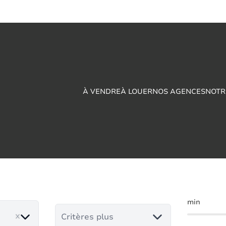
À VENDRE
À LOUER
NOS AGENCES
NOTR
son à vendre en Ran
min
Critères plus