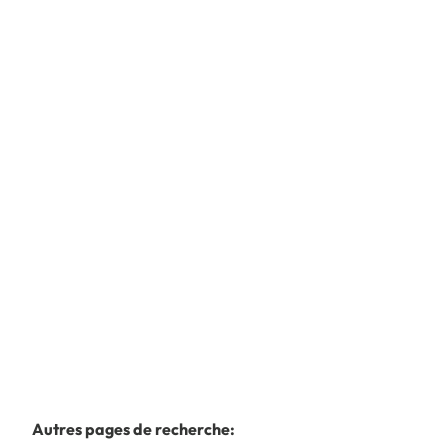
GRENIER AMENAGEABLE
Rue Georges Lemoine 82, 6043 Ransart
(ref.
7671
)
À partir de
€ 160.000
3
1
180
m²
388
m²
4
Autres pages de recherche
: