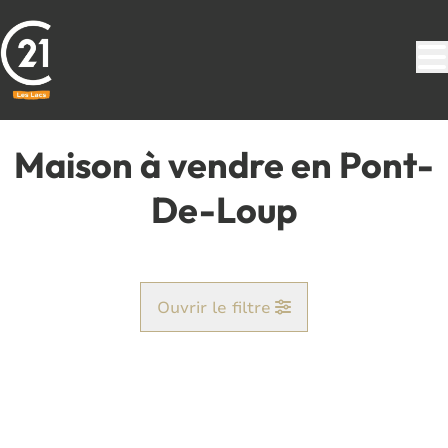
Aller au contenu principal
Maison à vendre en Pont-
De-Loup
Ouvrir le filtre
Commune
Pont-De-Loup (6250)
Remove
Vue de la carte