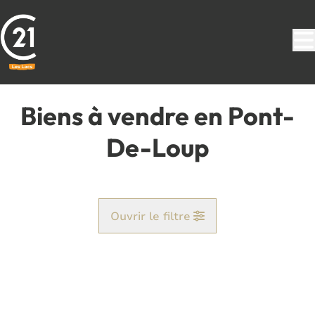
Aller au contenu principal
Biens à vendre en Pont-
De-Loup
Ouvrir le filtre
Commune
Pont-De-Loup (6250)
Remove
Vue de la carte