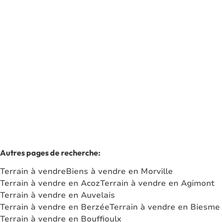
Rue De Philippeville Lot 1, 5620 Florennes
(ref.
7659
)
À partir de € 75.000
1406
m²
Autres pages de recherche
:
Terrain à vendre
Biens à vendre en Morville
Terrain à vendre en Acoz
Terrain à vendre en Agimont
Terrain à vendre en Auvelais
Terrain à vendre en Berzée
Terrain à vendre en Biesme
Terrain à vendre en Bouffioulx