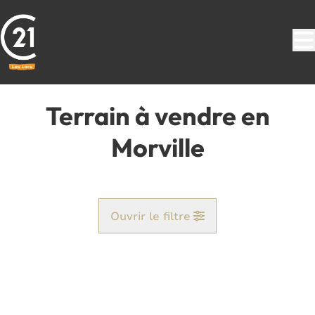
Aller au contenu principal
Terrain à vendre en
Morville
Ouvrir le filtre
Commune
Corenne (5620)
Remove
Vue de la carte