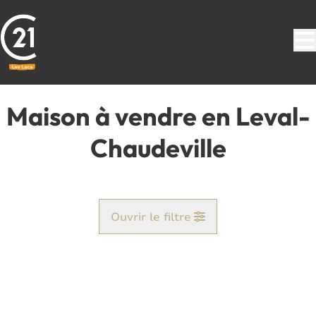
Aller au contenu principal
Maison à vendre en Leval-
Chaudeville
Ouvrir le filtre
Commune
Beaumont (6500)
Remove
Vue de la carte