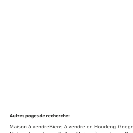
MAISON 3 CHAMBRES - JARDIN
7110 Houdeng-Goegnies
(ref.
7738
)
Vendu
3
1
200
m²
613
m²
1
1
Autres pages de recherche
:
Maison à vendre
Biens à vendre en Houdeng-Goegn