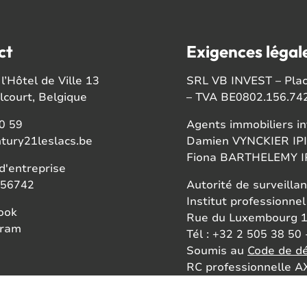
ct
Exigences légal
l’Hôtel de Ville 13
SRL VB INVEST – Place
court, Belgique
– TVA BE0802.156.74
0 59
Agents immobiliers in
tury21leslacs.be
Damien VYNCKIER IPI
Fiona BARTHELEMY IP
'entreprise
56742
Autorité de surveillan
Institut professionnel
ook
Rue du Luxembourg 1
gram
Tél : +32 2 505 38 50 
Soumis au
Code de dé
RC professionnelle AX