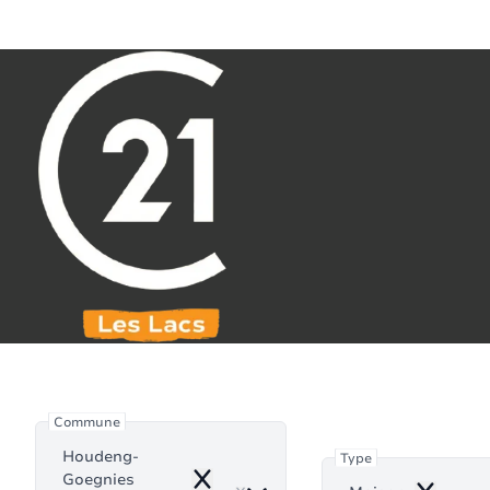
Aller au contenu principal
071 61 30 59
info@century21leslacs.be
Maison à
Commune
Houdeng-
Type
Goegnies
Remove