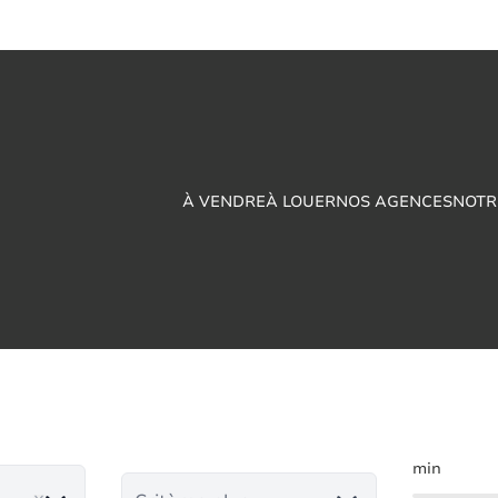
À VENDRE
À LOUER
NOS AGENCES
NOTR
 vendre en Houdeng
min