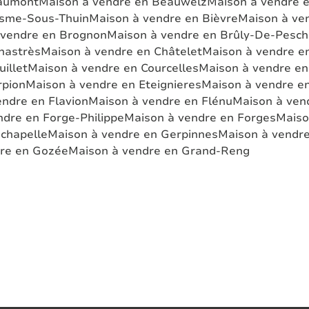
eaumont
Maison à vendre en Beauwelz
Maison à vendre 
esme-Sous-Thuin
Maison à vendre en Bièvre
Maison à ven
 vendre en Brognon
Maison à vendre en Brûly-De-Pesc
hastrès
Maison à vendre en Châtelet
Maison à vendre e
illet
Maison à vendre en Courcelles
Maison à vendre en
rpion
Maison à vendre en Eteignieres
Maison à vendre en
ndre en Flavion
Maison à vendre en Flénu
Maison à ven
ndre en Forge-Philippe
Maison à vendre en Forges
Maiso
dchapelle
Maison à vendre en Gerpinnes
Maison à vendre
re en Gozée
Maison à vendre en Grand-Reng