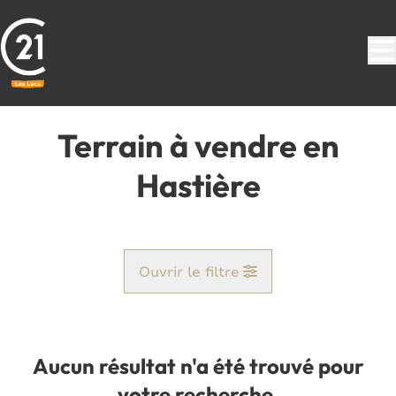
Aller au contenu principal
Terrain à vendre en
Hastière
Ouvrir le filtre
Commune
Hastière (5542)
Aucun résultat n'a été trouvé pour
Remove
Vue de la carte