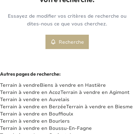
votre recherche.
Type
Essayez de modifier vos critères de recherche ou
Terrain
Recherche
Trier par
Remove
dites-nous ce que vous cherchez.
Recherche
Critères plus
Min. budget
Autres pages de recherche
:
Terrain à vendre
Biens à vendre en Hastière
Max. budget
Terrain à vendre en Acoz
Terrain à vendre en Agimont
Terrain à vendre en Auvelais
Terrain à vendre en Berzée
Terrain à vendre en Biesme
Terrain à vendre en Bouffioulx
Chercher
Terrain à vendre en Bourlers
Terrain à vendre en Boussu-En-Fagne