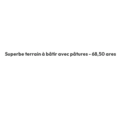
Superbe terrain à bâtir avec pâtures - 68,50 ares
Rue Joseph Hannecart , 6591 Macon
(ref.
7061
)
À partir de € 79.000
6850
m²