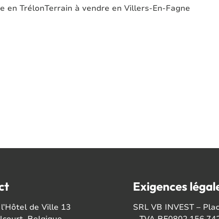
re en Trélon
Terrain à vendre en Villers-En-Fagne
ct
Exigences légal
l’Hôtel de Ville 13
SRL VB INVEST – Place
court, Belgique
– TVA BE0802.156.74