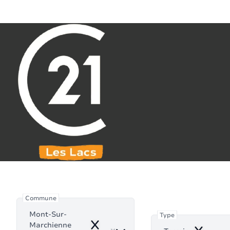
Aller au contenu principal
071 61 30 59
info@century21leslacs.be
Terrain à 
Commune
Mont-Sur-
Type
Marchienne
Remove