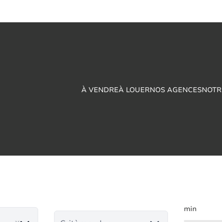
À VENDRE
À LOUER
NOS AGENCES
NOTR
vendre en Mont-Sur
min