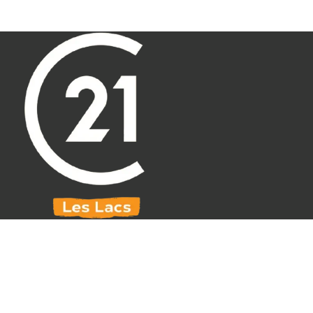
Aller au contenu principal
071 61 30 59
info@century21leslacs.be
VENDU