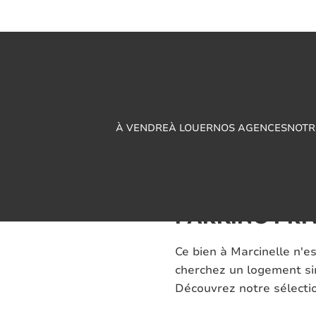
À VENDRE
À LOUER
NOS AGENCES
NOTR
MAISON - 3 C
PARKING PRI
Ce bien à Marcinelle n'e
cherchez un logement sim
Découvrez notre sélectio