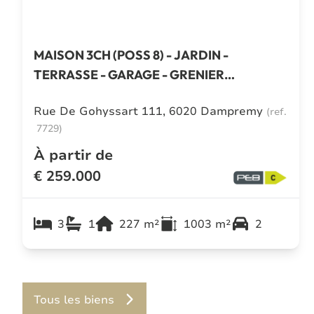
MAISON 3CH (POSS 8) - JARDIN -
TERRASSE - GARAGE - GRENIER
AMENAGEABLE
Rue De Gohyssart 111, 6020 Dampremy
(ref.
7729
)
À partir de
€ 259.000
3
1
227
m²
1003
m²
2
3
Tous les biens