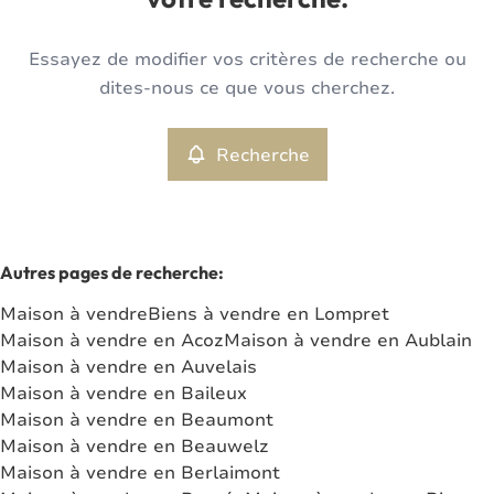
votre recherche.
Type
Essayez de modifier vos critères de recherche ou
Maison
Recherche
Trier par
Remove
dites-nous ce que vous cherchez.
Recherche
Critères plus
Min. budget
Autres pages de recherche
:
Maison à vendre
Biens à vendre en Lompret
Max. budget
Maison à vendre en Acoz
Maison à vendre en Aublain
Maison à vendre en Auvelais
Maison à vendre en Baileux
Maison à vendre en Beaumont
Chercher
Maison à vendre en Beauwelz
Maison à vendre en Berlaimont