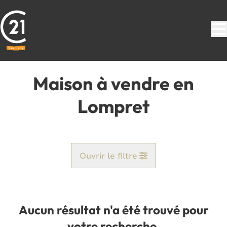
Aller au contenu principal
Maison à vendre en
Lompret
Ouvrir le filtre
Commune
Lompret (6463)
Aucun résultat n'a été trouvé pour
Remove
Vue de la carte