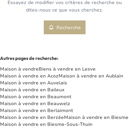
Essayez de modifier vos critères de recherche ou
Maison
Recherche
Trier par
Remove
dites-nous ce que vous cherchez.
Recherche
Critères plus
Min. budget
Autres pages de recherche
:
Maison à vendre
Biens à vendre en Lesve
Max. budget
Maison à vendre en Acoz
Maison à vendre en Aublain
Maison à vendre en Auvelais
Maison à vendre en Baileux
Maison à vendre en Beaumont
Chercher
Maison à vendre en Beauwelz
Maison à vendre en Berlaimont
Maison à vendre en Berzée
Maison à vendre en Biesme
Maison à vendre en Biesme-Sous-Thuin