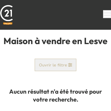
Aller au contenu principal
Maison à vendre en Lesve
Ouvrir le filtre
Commune
Lesve (5170)
Aucun résultat n'a été trouvé pour
Remove
Vue de la carte
votre recherche.
Type