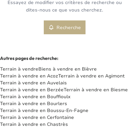
Essayez de modifier vos critères de recherche ou
Terrain
Recherche
Trier par
Remove
dites-nous ce que vous cherchez.
Recherche
Critères plus
Min. budget
Autres pages de recherche
:
Terrain à vendre
Biens à vendre en Bièvre
Max. budget
Terrain à vendre en Acoz
Terrain à vendre en Agimont
Terrain à vendre en Auvelais
Terrain à vendre en Berzée
Terrain à vendre en Biesme
Terrain à vendre en Bouffioulx
Chercher
Terrain à vendre en Bourlers
Terrain à vendre en Boussu-En-Fagne
Terrain à vendre en Cerfontaine
Terrain à vendre en Chastrès