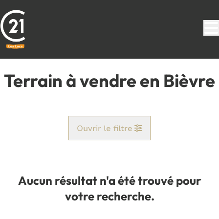
Aller au contenu principal
Terrain à vendre en Bièvre
Ouvrir le filtre
Commune
Bièvre (5555)
Aucun résultat n'a été trouvé pour
Remove
Vue de la carte
votre recherche.
Type