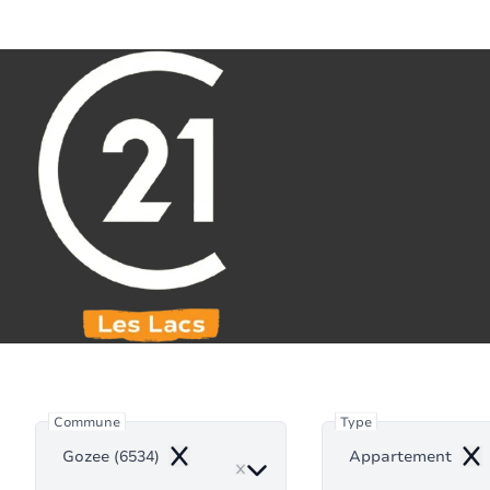
Aller au contenu principal
071 61 30 59
info@century21leslacs.be
Appar
Commune
Type
Gozee (6534)
Appartement
Remove
Re