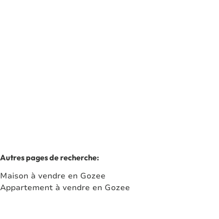
SUPERBE DUPLEX 3 CHAMBRES-TERRASSE-PARKING
6534 Gozée
(ref.
7249
)
Vendu
3
1
110
m²
1
Autres pages de recherche
:
Maison à vendre en Gozee
Appartement à vendre en Gozee