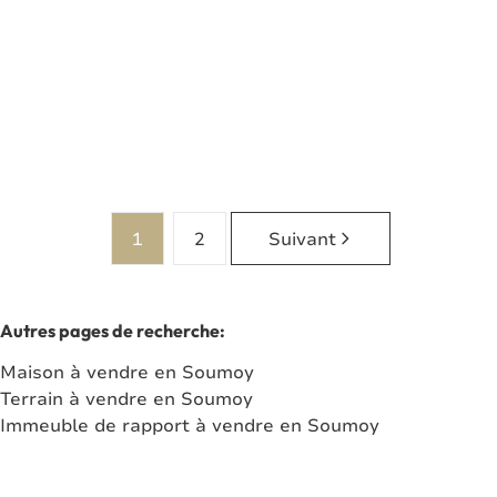
5630 Senzeille
(ref.
7783
)
Vendu
2
1
120
m²
459
m²
1
2
Suivant
Autres pages de recherche
:
Maison à vendre en Soumoy
Terrain à vendre en Soumoy
Immeuble de rapport à vendre en Soumoy