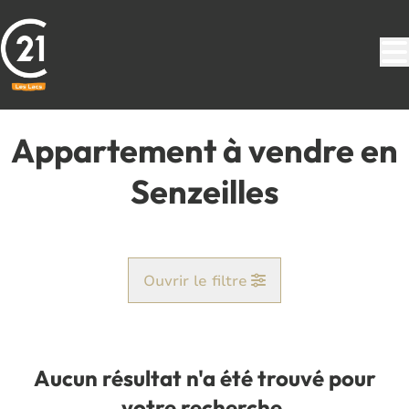
Aller au contenu principal
Appartement à vendre en
Senzeilles
Ouvrir le filtre
Commune
Cerfontaine (5630)
Aucun résultat n'a été trouvé pour
Remove
Vue de la carte