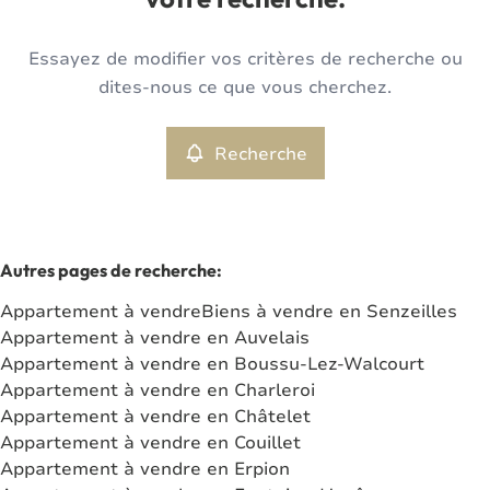
votre recherche.
Type
Essayez de modifier vos critères de recherche ou
Appartement
Recherche
Trier par
Remove
dites-nous ce que vous cherchez.
Recherche
Critères plus
Min. budget
Autres pages de recherche
:
Appartement à vendre
Biens à vendre en Senzeilles
Max. budget
Appartement à vendre en Auvelais
Appartement à vendre en Boussu-Lez-Walcourt
Appartement à vendre en Charleroi
Appartement à vendre en Châtelet
Chercher
Appartement à vendre en Couillet
Appartement à vendre en Erpion