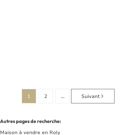
Terrain dans le domaine de Roly
5600 Roly
(ref.
8034
)
Vendu
2
828
m²
1
2
...
Suivant
Autres pages de recherche
:
Maison à vendre en Roly