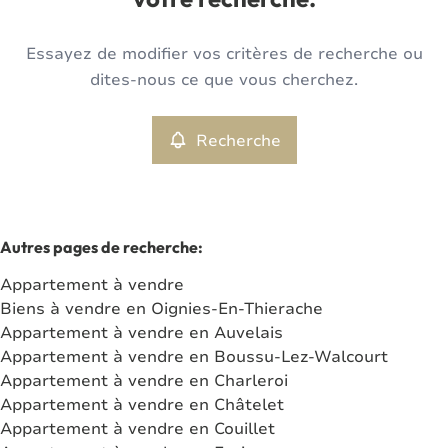
votre recherche.
Type
Essayez de modifier vos critères de recherche ou
Appartement
Recherche
Trier par
Remove
dites-nous ce que vous cherchez.
Recherche
Critères plus
Min. budget
Autres pages de recherche
:
Appartement à vendre
Max. budget
Biens à vendre en Oignies-En-Thierache
Appartement à vendre en Auvelais
Appartement à vendre en Boussu-Lez-Walcourt
Appartement à vendre en Charleroi
Chercher
Appartement à vendre en Châtelet
Appartement à vendre en Couillet