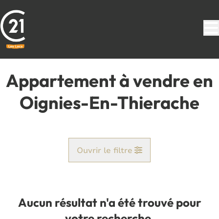
Aller au contenu principal
Appartement à vendre en
Oignies-En-Thierache
Ouvrir le filtre
Commune
Le Mesnil (5670)
Aucun résultat n'a été trouvé pour
Remove
Vue de la carte