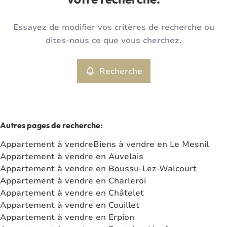
votre recherche.
Type
Essayez de modifier vos critères de recherche ou
Appartement
Recherche
Trier par
Remove
dites-nous ce que vous cherchez.
Recherche
Critères plus
Min. budget
Autres pages de recherche
:
Appartement à vendre
Biens à vendre en Le Mesnil
Max. budget
Appartement à vendre en Auvelais
Appartement à vendre en Boussu-Lez-Walcourt
Appartement à vendre en Charleroi
Appartement à vendre en Châtelet
Chercher
Appartement à vendre en Couillet
Appartement à vendre en Erpion