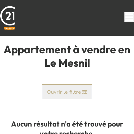
Aller au contenu principal
Appartement à vendre en
Le Mesnil
Ouvrir le filtre
Commune
Le Mesnil (5670)
Aucun résultat n'a été trouvé pour
Remove
Vue de la carte