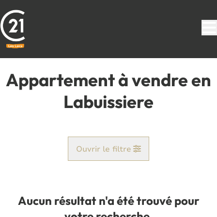
Aller au contenu principal
Appartement à vendre en
Labuissiere
Ouvrir le filtre
Commune
Labuissiere (6567)
Aucun résultat n'a été trouvé pour
Remove
Vue de la carte