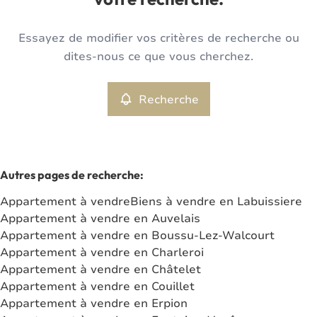
votre recherche.
Type
Essayez de modifier vos critères de recherche ou
Appartement
Recherche
Trier par
Remove
dites-nous ce que vous cherchez.
Recherche
Critères plus
Min. budget
Autres pages de recherche
:
Appartement à vendre
Biens à vendre en Labuissiere
Max. budget
Appartement à vendre en Auvelais
Appartement à vendre en Boussu-Lez-Walcourt
Appartement à vendre en Charleroi
Appartement à vendre en Châtelet
Chercher
Appartement à vendre en Couillet
Appartement à vendre en Erpion