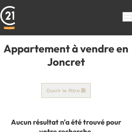
Aller au contenu principal
Appartement à vendre en
Joncret
Ouvrir le filtre
Commune
Acoz (6280)
Aucun résultat n'a été trouvé pour
Remove
Vue de la carte