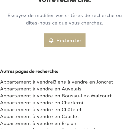
votre recherche.
Type
Essayez de modifier vos critères de recherche ou
Appartement
Recherche
Trier par
Remove
dites-nous ce que vous cherchez.
Recherche
Critères plus
Min. budget
Autres pages de recherche
:
Appartement à vendre
Biens à vendre en Joncret
Max. budget
Appartement à vendre en Auvelais
Appartement à vendre en Boussu-Lez-Walcourt
Appartement à vendre en Charleroi
Appartement à vendre en Châtelet
Chercher
Appartement à vendre en Couillet
Appartement à vendre en Erpion