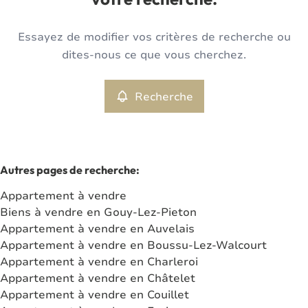
votre recherche.
Type
Essayez de modifier vos critères de recherche ou
Appartement
Recherche
Trier par
Remove
dites-nous ce que vous cherchez.
Recherche
Critères plus
Min. budget
Autres pages de recherche
:
Appartement à vendre
Max. budget
Biens à vendre en Gouy-Lez-Pieton
Appartement à vendre en Auvelais
Appartement à vendre en Boussu-Lez-Walcourt
Appartement à vendre en Charleroi
Chercher
Appartement à vendre en Châtelet
Appartement à vendre en Couillet