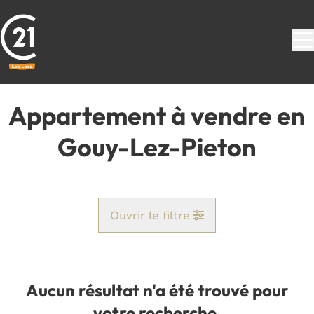
Aller au contenu principal
Appartement à vendre en
Gouy-Lez-Pieton
Ouvrir le filtre
Commune
Gouy-Lez-Pieton (6181)
Aucun résultat n'a été trouvé pour
Remove
Vue de la carte