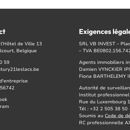
ct
Exigences légal
l’Hôtel de Ville 13
SRL VB INVEST – Place
court, Belgique
– TVA BE0802.156.74
0 59
Agents immobiliers in
tury21leslacs.be
Damien VYNCKIER IPI
Fiona BARTHELEMY IP
'entreprise
56742
Autorité de surveillan
Institut professionnel
ook
Rue du Luxembourg 1
gram
Tél : +32 2 505 38 50 
Soumis au
Code de dé
RC professionnelle AX