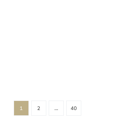
INDÉPENDANT SUR 1,11 HECTARE
Parc Résidentiel Le Cul De Cheval 49, 6440
Froidchapelle
(ref.
8780
)
À partir de
€ 850.000
754
m²
11116
m²
1
4
1
2
...
40