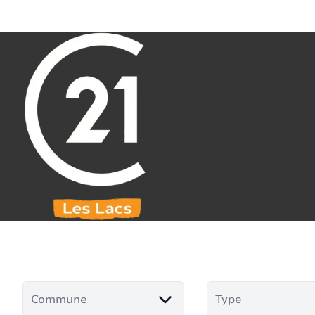
Aller au contenu principal
071 61 30 59
info@century21leslacs.be
Biens à 
Commune
Type