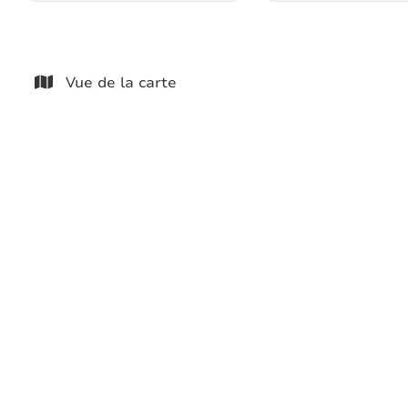
Vue de la carte
NOUVEAU
GRANDE MAISON + ENTREPOT 350M²