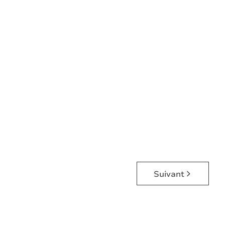
HAUTEURS - JARDIN PLEIN SUD
Rue De Landelies 212, 6110 Montigny-Le-
Tilleul
(ref.
8807
)
À partir de
€ 265.000
4
1
142
m²
1510
m²
1
2
Suivant