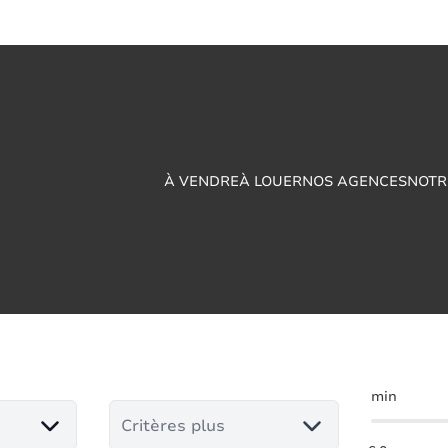
À VENDRE
À LOUER
NOS AGENCES
NOTR
vendre en Ferrière-
min
Critères plus