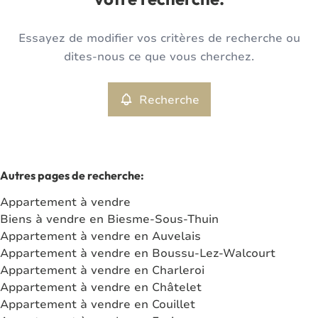
votre recherche.
Type
Essayez de modifier vos critères de recherche ou
Appartement
Recherche
Trier par
Remove
dites-nous ce que vous cherchez.
Recherche
Critères plus
Min. budget
Autres pages de recherche
:
Appartement à vendre
Max. budget
Biens à vendre en Biesme-Sous-Thuin
Appartement à vendre en Auvelais
Appartement à vendre en Boussu-Lez-Walcourt
Appartement à vendre en Charleroi
Chercher
Appartement à vendre en Châtelet
Appartement à vendre en Couillet