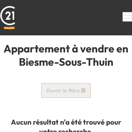
Aller au contenu principal
Appartement à vendre en
Biesme-Sous-Thuin
Ouvrir le filtre
Commune
Biesme-Sous-Thuin (6531)
Aucun résultat n'a été trouvé pour
Remove
Vue de la carte