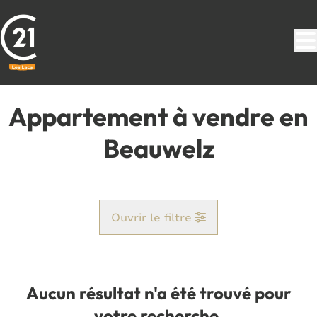
Aller au contenu principal
Appartement à vendre en
Beauwelz
Ouvrir le filtre
Commune
Beauwelz (6594)
Aucun résultat n'a été trouvé pour
Remove
Vue de la carte