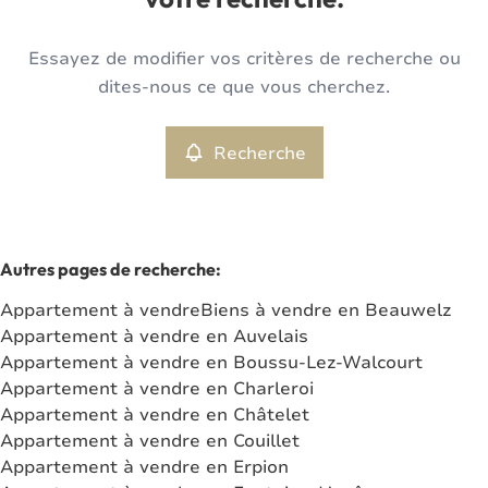
votre recherche.
Type
Essayez de modifier vos critères de recherche ou
Appartement
Recherche
Trier par
Remove
dites-nous ce que vous cherchez.
Recherche
Critères plus
Min. budget
Autres pages de recherche
:
Appartement à vendre
Biens à vendre en Beauwelz
Max. budget
Appartement à vendre en Auvelais
Appartement à vendre en Boussu-Lez-Walcourt
Appartement à vendre en Charleroi
Appartement à vendre en Châtelet
Chercher
Appartement à vendre en Couillet
Appartement à vendre en Erpion