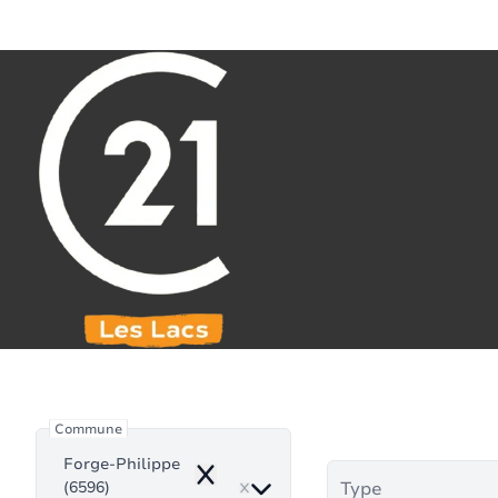
Aller au contenu principal
071 61 30 59
info@century21leslacs.be
Bie
Commune
Forge-Philippe
Remove
(6596)
Type