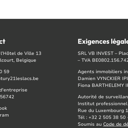
ct
Exigences légal
l’Hôtel de Ville 13
SRL VB INVEST – Place
court, Belgique
– TVA BE0802.156.74
0 59
Agents immobiliers in
tury21leslacs.be
Damien VYNCKIER IPI
Fiona BARTHELEMY IP
'entreprise
56742
Autorité de surveillan
Institut professionnel
ook
Rue du Luxembourg 1
gram
Tél : +32 2 505 38 50 
Soumis au
Code de dé