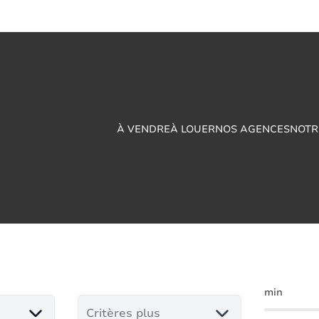
À VENDRE
À LOUER
NOS AGENCES
NOTR
ns à vendre en Seloi
min
Critères plus