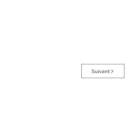
6596 Forge-Philippe
(ref.
7838
)
Vendu
4
1
1
161
m²
1763
m²
1
2
Suivant