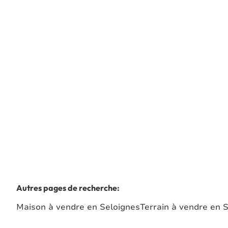
À partir de
€ 220.000
4
1
153
m²
1314
m²
1
Autres pages de recherche
:
Maison à vendre en Seloignes
Terrain à vendre en 