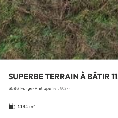
SUPERBE TERRAIN À BÂTIR 1
6596 Forge-Philippe
(ref.
8027
)
1194
m²