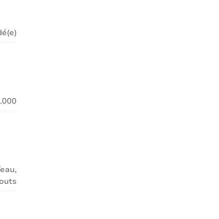
é(e)
5.000
/eau,
outs