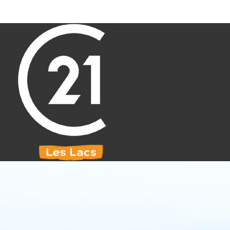
Aller au contenu principal
071 61 30 59
info@century21leslacs.be