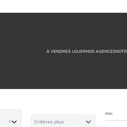
À VENDRE
À LOUER
NOS AGENCES
NOTR
rciale à vendre en
min
ove
Critères plus