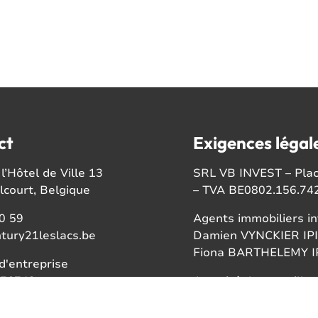
ct
Exigences légal
l’Hôtel de Ville 13
SRL VB INVEST – Place
court, Belgique
– TVA BE0802.156.74
0 59
Agents immobiliers in
tury21leslacs.be
Damien VYNCKIER IPI
Fiona BARTHELEMY IP
'entreprise
56742
Autorité de surveillan
Institut professionnel
ook
Rue du Luxembourg 1