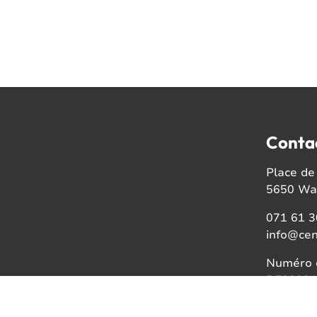
Conta
Place de 
5650 Wal
071 61 3
info@cen
Numéro d
BE08021
Faceb