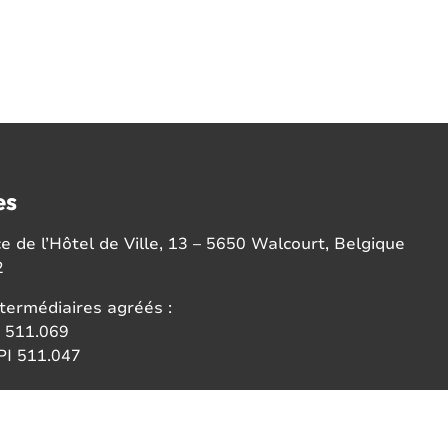
es
 de l’Hôtel de Ville, 13 – 5650 Walcourt, Belgique
2
termédiaires agréés :
 511.069
I 511.047
ce:
 des agents immobiliers (IPI)
6b 1000 Bruxelles