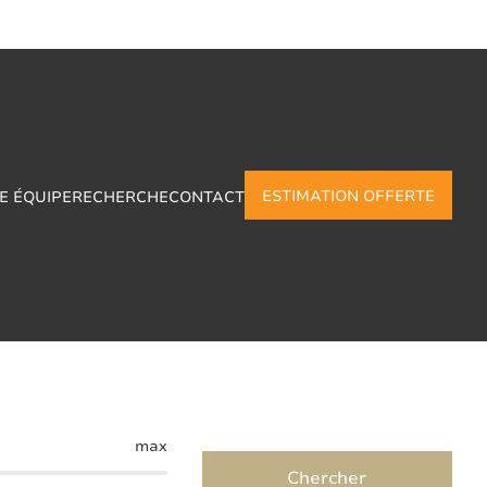
ESTIMATION OFFERTE
E ÉQUIPE
RECHERCHE
CONTACT
uffioulx
max
Chercher