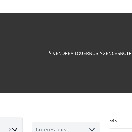
À VENDRE
À LOUER
NOS AGENCES
NOTR
iale à vendre en Bo
min
ove
Critères plus