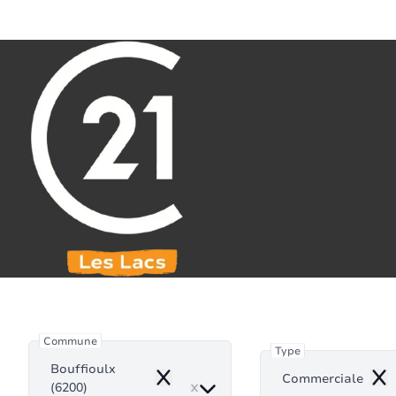
Aller au contenu principal
071 61 30 59
info@century21leslacs.be
Commerc
Commune
Type
Bouffioulx
Commerciale
Remove
Rem
(6200)