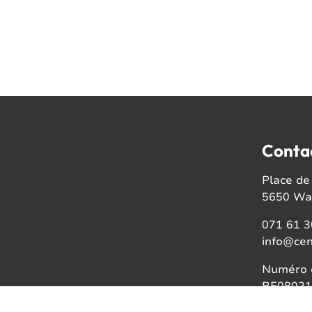
Conta
Place de 
5650 Wal
071 61 3
info@cen
Numéro d
BE08021