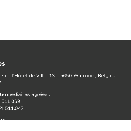
es
 de l’Hôtel de Ville, 13 – 5650 Walcourt, Belgique
2
termédiaires agréés :
 511.069
I 511.047
ce:
 des agents immobiliers (IPI)