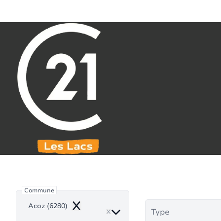
Aller au contenu principal
071 61 30 59
info@century21leslacs.be
B
Commune
Acoz (6280)
Remove
Type