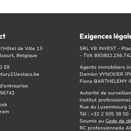
ct
Exigences légal
l’Hôtel de Ville 13
SRL VB INVEST – Place
court, Belgique
– TVA BE0802.156.74
0 59
Agents immobiliers in
tury21leslacs.be
Damien VYNCKIER IPI
Fiona BARTHELEMY IP
'entreprise
56742
Autorité de surveillan
Institut professionnel
ook
Rue du Luxembourg 1
gram
Tél : +32 2 505 38 50 
Soumis au
Code de dé
RC professionnelle AX