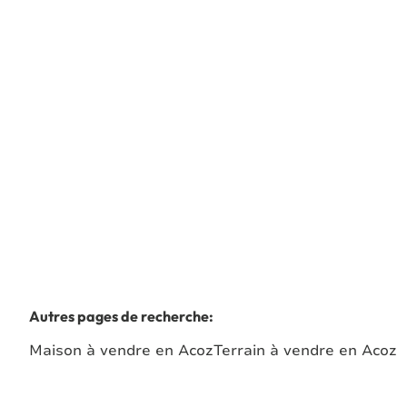
6280 Villers-Poterie
(ref.
8104
)
Vendu
2
1
70
m²
353
m²
1
Autres pages de recherche
:
Maison à vendre en Acoz
Terrain à vendre en Acoz