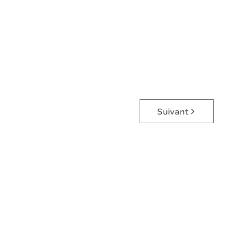
6280 Gerpinnes
(ref.
7527
)
Vendu
4
1
90
m²
53
m²
Suivant