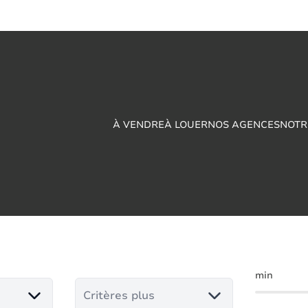
À VENDRE
À LOUER
NOS AGENCES
NOTR
iens à vendre en Ac
min
Critères plus