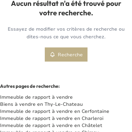
Berzee (5651)
Aucun résultat n'a été trouvé pour
Remove
Vue de la carte
votre recherche.
Type
Essayez de modifier vos critères de recherche ou
Immeuble de rapport
Recherche
Trier par
Remove
dites-nous ce que vous cherchez.
Recherche
Critères plus
Min. budget
Autres pages de recherche
:
Immeuble de rapport à vendre
Max. budget
Biens à vendre en Thy-Le-Chateau
Immeuble de rapport à vendre en Cerfontaine
Immeuble de rapport à vendre en Charleroi
Immeuble de rapport à vendre en Châtelet
Chercher