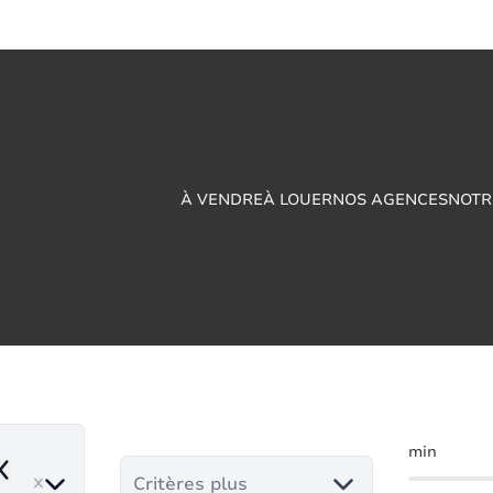
À VENDRE
À LOUER
NOS AGENCES
NOTR
 de rapport à vendre
min
emove
Critères plus