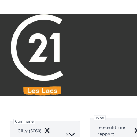
Aller au contenu principal
071 61 30 59
info@century21leslacs.be
Immeuble
Type
Commune
Immeuble de
Gilly (6060)
Remove
R
rapport