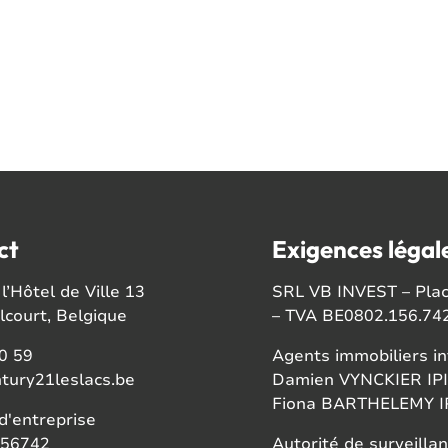
ct
Exigences légal
l’Hôtel de Ville 13
SRL VB INVEST – Place
court, Belgique
– TVA BE0802.156.74
0 59
Agents immobiliers in
tury21leslacs.be
Damien VYNCKIER IPI
Fiona BARTHELEMY IP
'entreprise
56742
Autorité de surveillan