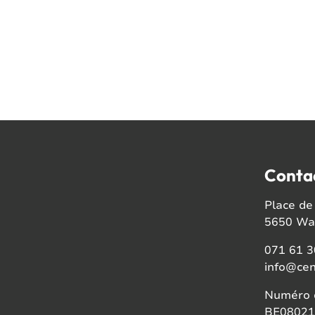
Conta
Place de 
5650 Wal
071 61 3
info@cen
Numéro d
BE08021